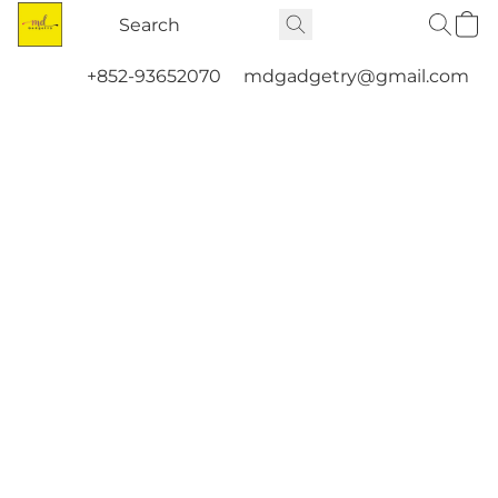
+852-93652070
mdgadgetry@gmail.com